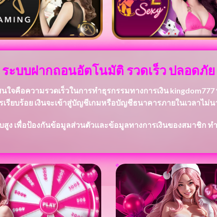
ระบบฝากถอนอัตโนมัติ รวดเร็ว ปลอดภัย
้ความสนใจคือความรวดเร็วในการทำธุรกรรมทางการเงิน kingdom777
ารเรียบร้อย เงินจะเข้าสู่บัญชีเกมหรือบัญชีธนาคารภายในเวลาไ
บสูง เพื่อป้องกันข้อมูลส่วนตัวและข้อมูลทางการเงินของสมาชิก ทำ