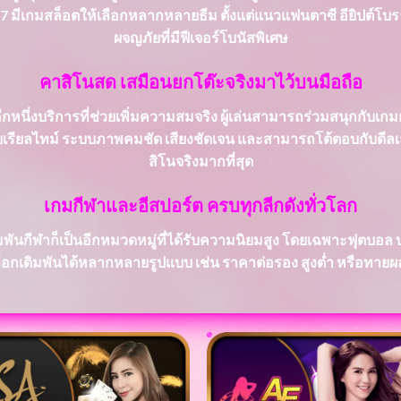
7 มีเกมสล็อตให้เลือกหลากหลายธีม ตั้งแต่แนวแฟนตาซี อียิปต์โ
ผจญภัยที่มีฟีเจอร์โบนัสพิเศษ
คาสิโนสด เสมือนยกโต๊ะจริงมาไว้บนมือถือ
นึ่งบริการที่ช่วยเพิ่มความสมจริง ผู้เล่นสามารถร่วมสนุกกับเกม
เรียลไทม์ ระบบภาพคมชัด เสียงชัดเจน และสามารถโต้ตอบกับดีลเ
สิโนจริงมากที่สุด
เกมกีฬาและอีสปอร์ต ครบทุกลีกดังทั่วโลก
นกีฬาก็เป็นอีกหมวดหมู่ที่ได้รับความนิยมสูง โดยเฉพาะฟุตบอล บ
อกเดิมพันได้หลากหลายรูปแบบ เช่น ราคาต่อรอง สูงต่ำ หรือทาย