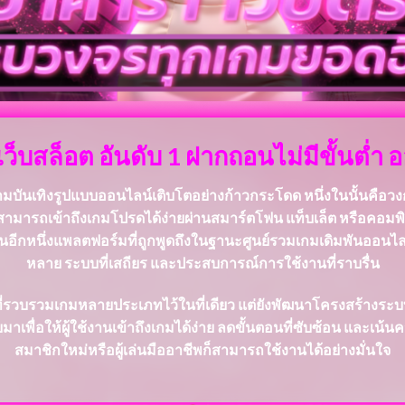
็บสล็อต อันดับ 1 ฝากถอนไม่มีขั้นต่ำ ออ
ามบันเทิงรูปแบบออนไลน์เติบโตอย่างก้าวกระโดด หนึ่งในนั้นคือวง
เล่นสามารถเข้าถึงเกมโปรดได้ง่ายผ่านสมาร์ตโฟน แท็บเล็ต หรือคอมพ
นอีกหนึ่งแพลตฟอร์มที่ถูกพูดถึงในฐานะศูนย์รวมเกมเดิมพันออนไล
หลาย ระบบที่เสถียร และประสบการณ์การใช้งานที่ราบรื่น
์ที่รวบรวมเกมหลายประเภทไว้ในที่เดียว แต่ยังพัฒนาโครงสร้างระบบ
าเพื่อให้ผู้ใช้งานเข้าถึงเกมได้ง่าย ลดขั้นตอนที่ซับซ้อน และเน้
สมาชิกใหม่หรือผู้เล่นมืออาชีพก็สามารถใช้งานได้อย่างมั่นใจ