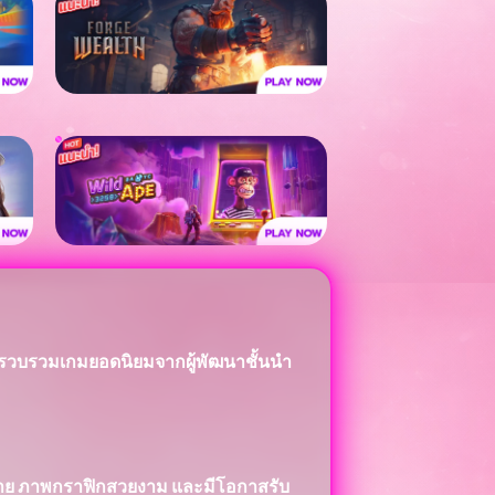
รวบรวมเกมยอดนิยมจากผู้พัฒนาชั้นนำ
จง่าย ภาพกราฟิกสวยงาม และมีโอกาสรับ