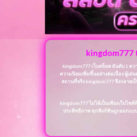
kingdom777 เว
kingdom777 เว็บสล็อต อันดับ 1 คว
ความนิยมเพิ่มขึ้นอย่างต่อเนื่อง ผู้
สถานที่จริง kingdom777 จึงกลายเป็
kingdom777 ไม่ได้เป็นเพียงเว็บไซต
ประสิทธิภาพ ทุกฟังก์ชันถูกออกแบบม