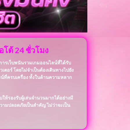
โต้ 24 ชั่วโมง
การเว็บพนันรวมเกมออนไลน์ที่ได้รับ
ิวเตอร์ โดยไม่จำเป็นต้องเดินทางไปยัง
น์ที่ครบเครื่อง ทั้งในด้านความหลาก
ให้รองรับผู้เล่นจำนวนมากได้อย่างมี
นความปลอดภัยเป็นสำคัญ ไม่ว่าจะเป็น