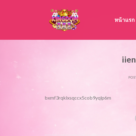
Skip
to
content
หน้าแรก
iie
POS
bxmf3rqklxsqccx5cob9yqlp6m