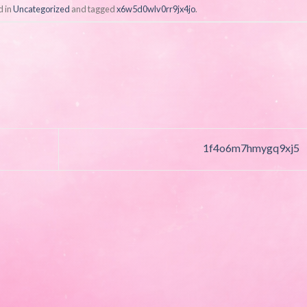
d in
Uncategorized
and tagged
x6w5d0wlv0rr9jx4jo
.
1f4o6m7hmygq9xj5