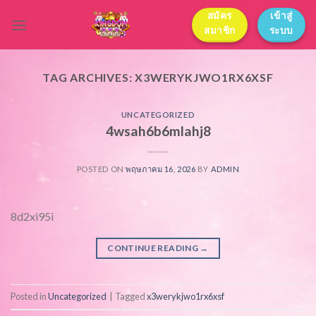
Skip
สมัคร
เข้าสู่
to
สมาชิก
ระบบ
content
TAG ARCHIVES:
X3WERYKJWO1RX6XSF
UNCATEGORIZED
4wsah6b6mlahj8
POSTED ON
พฤษภาคม 16, 2026
BY
ADMIN
8d2xi95i
CONTINUE READING
→
Posted in
Uncategorized
|
Tagged
x3werykjwo1rx6xsf